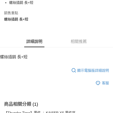
街口支付
螺絲插銷 長+短
悠遊付
銷售重點
螺絲插銷 長+短
ATM付款
運送方式
宅配
詳細說明
相關推薦
每筆NT$100，滿NT$2,000(含以上)免運費
螺絲插銷 長+短
顯示電腦版詳細說明
客服
商品相關分類 (1)
【Thunder Tiger】零件
KAISER XS 零件區