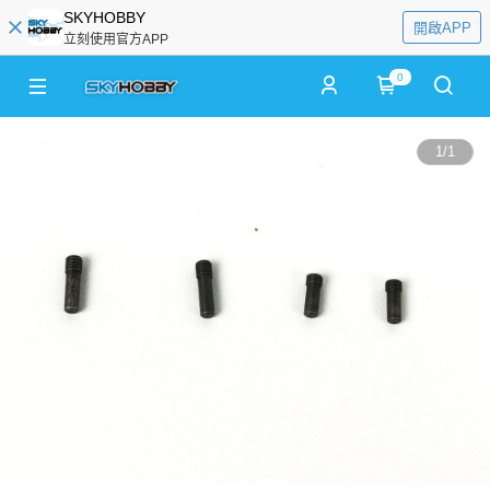
SKYHOBBY
開啟APP
立刻使用官方APP
0
1
/
1