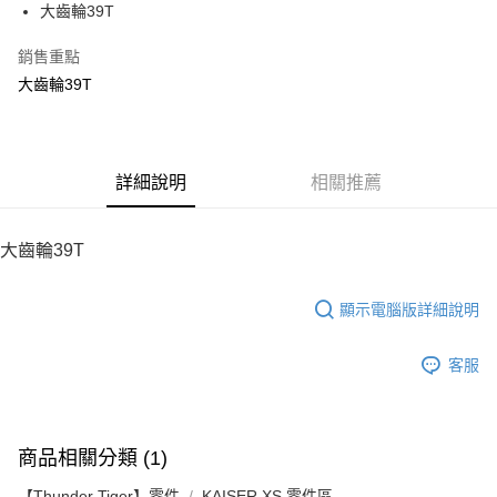
街口支付
大齒輪39T
悠遊付
銷售重點
大齒輪39T
ATM付款
運送方式
宅配
詳細說明
相關推薦
每筆NT$100，滿NT$2,000(含以上)免運費
大齒輪39T
顯示電腦版詳細說明
客服
商品相關分類 (1)
【Thunder Tiger】零件
KAISER XS 零件區