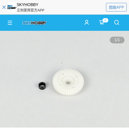
SKYHOBBY
開啟APP
立刻使用官方APP
0
1
/
1