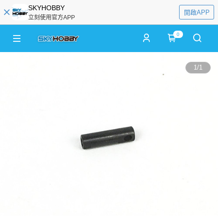
SKYHOBBY
開啟APP
立刻使用官方APP
0
1
/
1