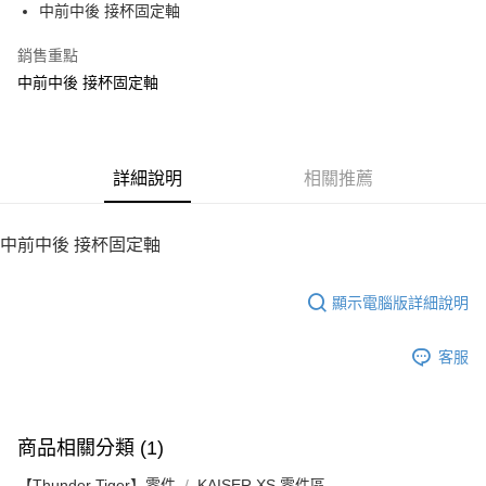
街口支付
中前中後 接杯固定軸
悠遊付
銷售重點
中前中後 接杯固定軸
ATM付款
運送方式
宅配
詳細說明
相關推薦
每筆NT$100，滿NT$2,000(含以上)免運費
中前中後 接杯固定軸
顯示電腦版詳細說明
客服
商品相關分類 (1)
【Thunder Tiger】零件
KAISER XS 零件區