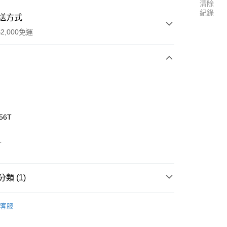
清除
紀錄
送方式
2,000免運
次付款
56T
T
類 (1)
r Tiger】零件
KAISER XS 零件區
客服