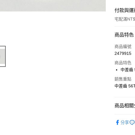
付款與運
宅配滿NT$
付款方式
商品特色
信用卡一
商品編號
2479915
LINE Pay
商品特色
Apple Pay
中差齒 
街口支付
銷售重點
中差齒 56
悠遊付
ATM付款
商品相關分
【Thunde
運送方式
分享
宅配