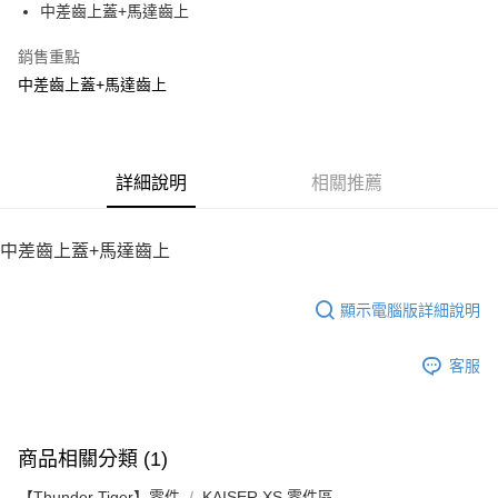
街口支付
中差齒上蓋+馬達齒上
悠遊付
銷售重點
中差齒上蓋+馬達齒上
ATM付款
運送方式
宅配
詳細說明
相關推薦
每筆NT$100，滿NT$2,000(含以上)免運費
中差齒上蓋+馬達齒上
顯示電腦版詳細說明
客服
商品相關分類 (1)
【Thunder Tiger】零件
KAISER XS 零件區