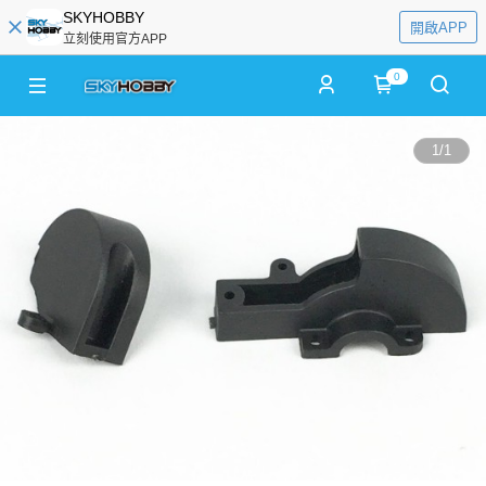
SKYHOBBY
開啟APP
立刻使用官方APP
0
1
/
1