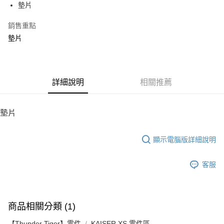
街口支付
墊片
悠遊付
銷售重點
墊片
ATM付款
運送方式
宅配
詳細說明
相關推薦
每筆NT$100，滿NT$2,000(含以上)免運費
墊片
顯示電腦版詳細說明
客服
商品相關分類 (1)
【Thunder Tiger】零件
KAISER XS 零件區