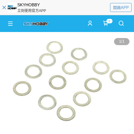
SKYHOBBY
開啟APP
立刻使用官方APP
0
1
/
1