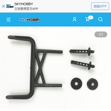
SKYHOBBY
開啟APP
立刻使用官方APP
0
1
/
1