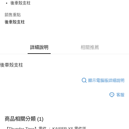
街口支付
後車殼支柱
悠遊付
銷售重點
後車殼支柱
ATM付款
運送方式
宅配
詳細說明
相關推薦
每筆NT$100，滿NT$2,000(含以上)免運費
後車殼支柱
顯示電腦版詳細說明
客服
商品相關分類 (1)
【Thunder Tiger】零件
KAISER XS 零件區