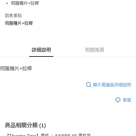
街口支付
伺服機片+拉桿
悠遊付
銷售重點
伺服機片+拉桿
ATM付款
運送方式
宅配
詳細說明
相關推薦
每筆NT$100，滿NT$2,000(含以上)免運費
伺服機片+拉桿
顯示電腦版詳細說明
客服
商品相關分類 (1)
【Thunder Tiger】零件
KAISER XS 零件區