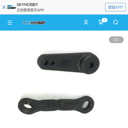
SKYHOBBY
開啟APP
立刻使用官方APP
0
1
/
1