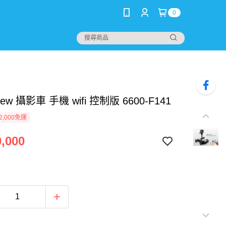
0
eView 攝影車 手機 wifi 控制版 6600-F141
2,000免運
,000