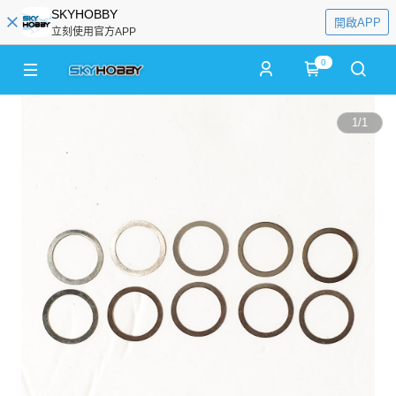
SKYHOBBY
開啟APP
立刻使用官方APP
0
1
/
1