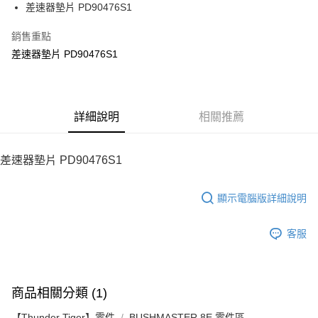
街口支付
差速器墊片 PD90476S1
悠遊付
銷售重點
差速器墊片 PD90476S1
ATM付款
運送方式
宅配
詳細說明
相關推薦
每筆NT$100，滿NT$2,000(含以上)免運費
差速器墊片 PD90476S1
顯示電腦版詳細說明
客服
商品相關分類 (1)
【Thunder Tiger】零件
BUSHMASTER 8E 零件區