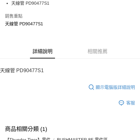
街口支付
天線管 PD90477S1
悠遊付
銷售重點
天線管 PD90477S1
ATM付款
運送方式
宅配
詳細說明
相關推薦
每筆NT$100，滿NT$2,000(含以上)免運費
天線管 PD90477S1
顯示電腦版詳細說明
客服
商品相關分類 (1)
【Thunder Tiger】零件
BUSHMASTER 8E 零件區