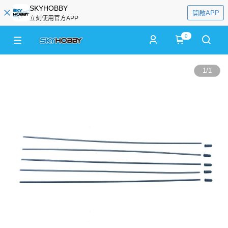
SKYHOBBY
開啟APP
立刻使用官方APP
0
1
/
1