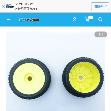
SKYHOBBY
開啟APP
立刻使用官方APP
0
1
/
1