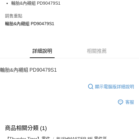
街口支付
輪胎&內襯組 PD90479S1
悠遊付
銷售重點
輪胎&內襯組 PD90479S1
ATM付款
運送方式
宅配
詳細說明
相關推薦
每筆NT$100，滿NT$2,000(含以上)免運費
輪胎&內襯組 PD90479S1
顯示電腦版詳細說明
客服
商品相關分類 (1)
【Thunder Tiger】零件
BUSHMASTER 8E 零件區