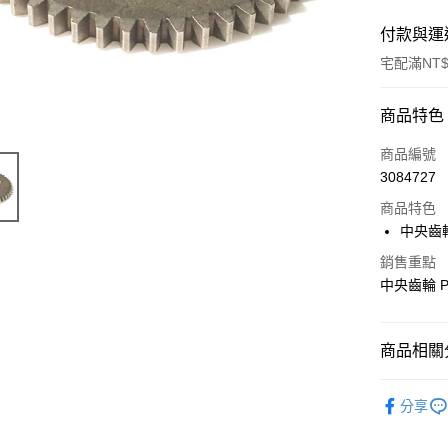
付款與運
宅配滿NT$
付款方式
商品特色
信用卡一
商品編號
3084727
LINE Pay
商品特色
Apple Pay
中央齒輪
街口支付
銷售重點
中央齒輪 P
悠遊付
ATM付款
商品相關分
【Thunde
運送方式
分享
宅配