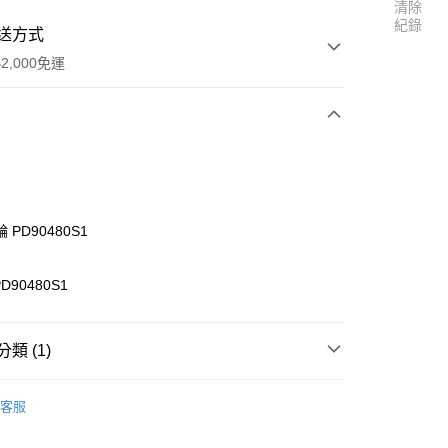
清除
紀錄
送方式
2,000免運
次付款
 PD90480S1
D90480S1
類 (1)
r Tiger】零件
BUSHMASTER 8E 零件區
客服