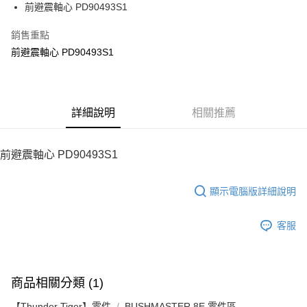
街口支付
前避震軸心 PD90493S1
悠遊付
銷售重點
前避震軸心 PD90493S1
ATM付款
運送方式
宅配
詳細說明
相關推薦
每筆NT$100，滿NT$2,000(含以上)免運費
前避震軸心 PD90493S1
顯示電腦版詳細說明
客服
商品相關分類 (1)
【Thunder Tiger】零件
BUSHMASTER 8E 零件區