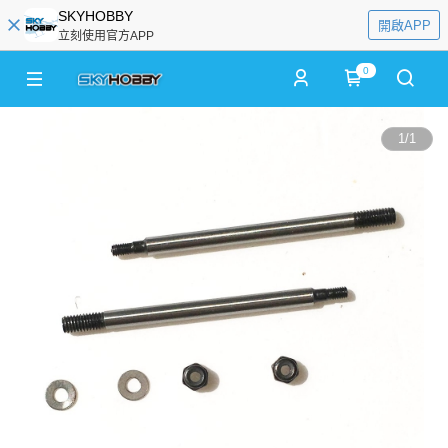
SKYHOBBY
開啟APP
立刻使用官方APP
0
1
/
1