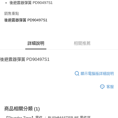
街口支付
後避震器彈簧 PD90497S1
悠遊付
銷售重點
後避震器彈簧 PD90497S1
ATM付款
運送方式
宅配
詳細說明
相關推薦
每筆NT$100，滿NT$2,000(含以上)免運費
後避震器彈簧 PD90497S1
顯示電腦版詳細說明
客服
商品相關分類 (1)
【Thunder Tiger】零件
BUSHMASTER 8E 零件區