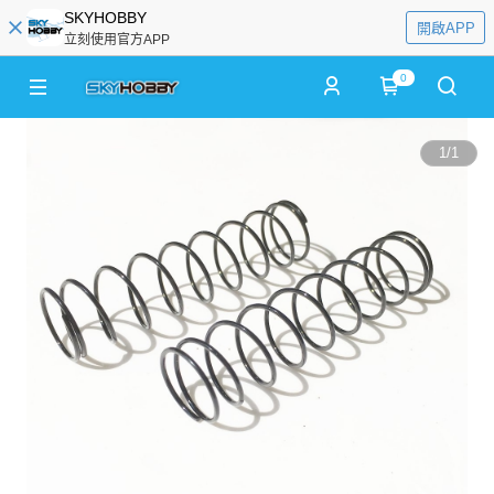
SKYHOBBY
開啟APP
立刻使用官方APP
0
1
/
1