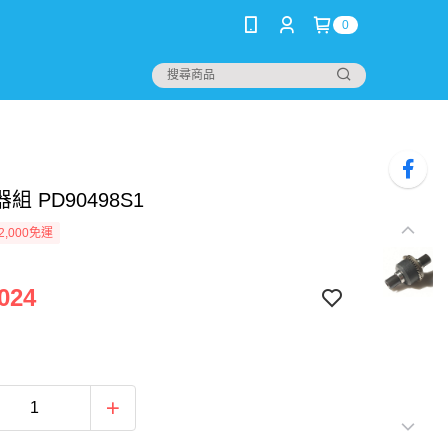
0
組 PD90498S1
2,000免運
024