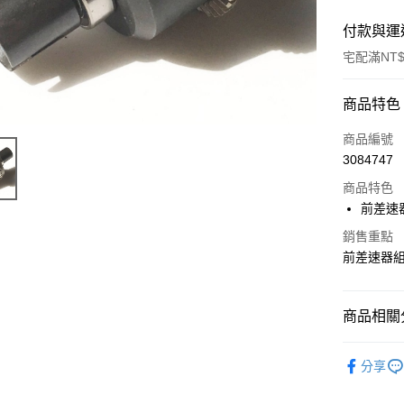
付款與運
宅配滿NT$
付款方式
商品特色
信用卡一
商品編號
3084747
LINE Pay
商品特色
Apple Pay
前差速器
街口支付
銷售重點
前差速器組 
悠遊付
ATM付款
商品相關分
【Thunde
運送方式
分享
宅配