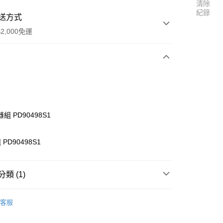
清除
紀錄
送方式
2,000免運
次付款
組 PD90498S1
PD90498S1
類 (1)
r Tiger】零件
BUSHMASTER 8E 零件區
客服