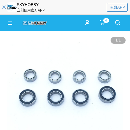
SKYHOBBY
開啟APP
立刻使用官方APP
0
1
/
1