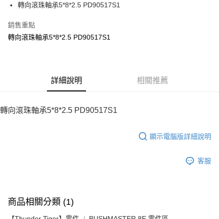
街口支付
轉向滾珠軸承5*8*2.5 PD90517S1
悠遊付
銷售重點
轉向滾珠軸承5*8*2.5 PD90517S1
ATM付款
運送方式
宅配
詳細說明
相關推薦
每筆NT$100，滿NT$2,000(含以上)免運費
轉向滾珠軸承5*8*2.5 PD90517S1
顯示電腦版詳細說明
客服
商品相關分類 (1)
【Thunder Tiger】零件
BUSHMASTER 8E 零件區