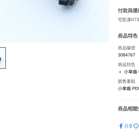
付款與運
宅配滿NT$
付款方式
商品特色
信用卡一
商品編號
3084767
LINE Pay
商品特色
Apple Pay
小傘齒 P
街口支付
銷售重點
小傘齒 PD9
悠遊付
ATM付款
商品相關分
【Thunde
運送方式
分享
宅配