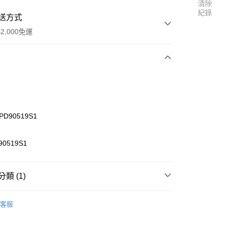
清除
紀錄
送方式
2,000免運
次付款
D90519S1
0519S1
類 (1)
r Tiger】零件
BUSHMASTER 8E 零件區
客服