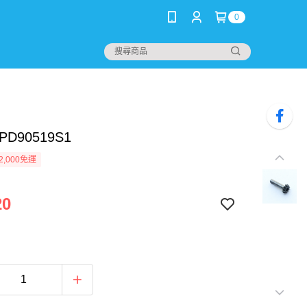
0
D90519S1
2,000免運
20