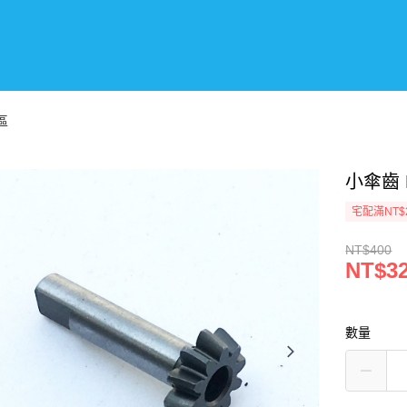
區
小傘齒 P
宅配滿NT$
NT$400
NT$3
數量