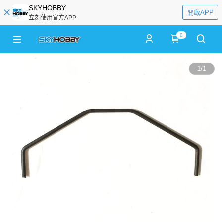
SKYHOBBY
開啟APP
立刻使用官方APP
0
1
/
1