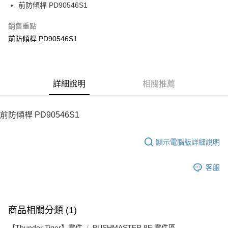
街口支付
前防傾桿 PD90546S1
悠遊付
銷售重點
前防傾桿 PD90546S1
ATM付款
運送方式
宅配
詳細說明
相關推薦
每筆NT$100，滿NT$2,000(含以上)免運費
前防傾桿 PD90546S1
顯示電腦版詳細說明
客服
商品相關分類 (1)
【Thunder Tiger】零件
BUSHMASTER 8E 零件區