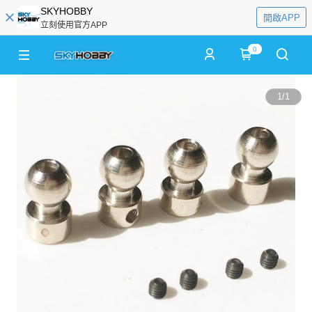
SKYHOBBY
開啟APP
立刻使用官方APP
0
1
/
1