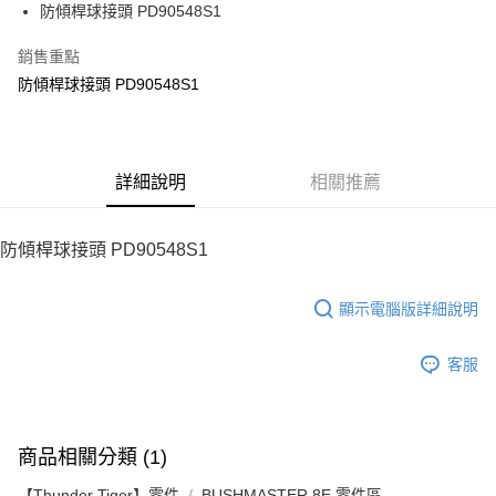
街口支付
防傾桿球接頭 PD90548S1
悠遊付
銷售重點
防傾桿球接頭 PD90548S1
ATM付款
運送方式
宅配
詳細說明
相關推薦
每筆NT$100，滿NT$2,000(含以上)免運費
防傾桿球接頭 PD90548S1
顯示電腦版詳細說明
客服
商品相關分類 (1)
【Thunder Tiger】零件
BUSHMASTER 8E 零件區