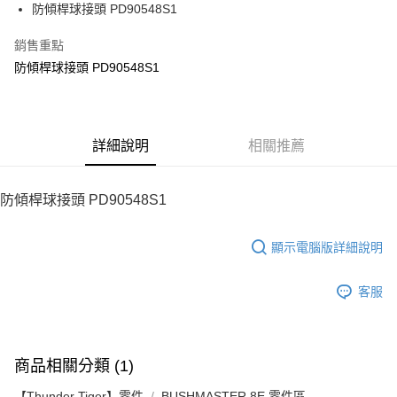
街口支付
防傾桿球接頭 PD90548S1
悠遊付
銷售重點
防傾桿球接頭 PD90548S1
ATM付款
運送方式
宅配
詳細說明
相關推薦
每筆NT$100，滿NT$2,000(含以上)免運費
防傾桿球接頭 PD90548S1
顯示電腦版詳細說明
客服
商品相關分類 (1)
【Thunder Tiger】零件
BUSHMASTER 8E 零件區