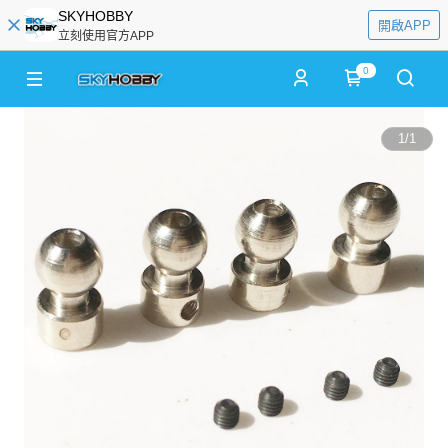
SKYHOBBY
開啟APP
立刻使用官方APP
0
1
/
1