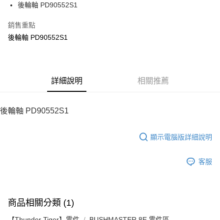
街口支付
後輪軸 PD90552S1
悠遊付
銷售重點
後輪軸 PD90552S1
ATM付款
運送方式
宅配
詳細說明
相關推薦
每筆NT$100，滿NT$2,000(含以上)免運費
後輪軸 PD90552S1
顯示電腦版詳細說明
客服
商品相關分類 (1)
【Thunder Tiger】零件
BUSHMASTER 8E 零件區