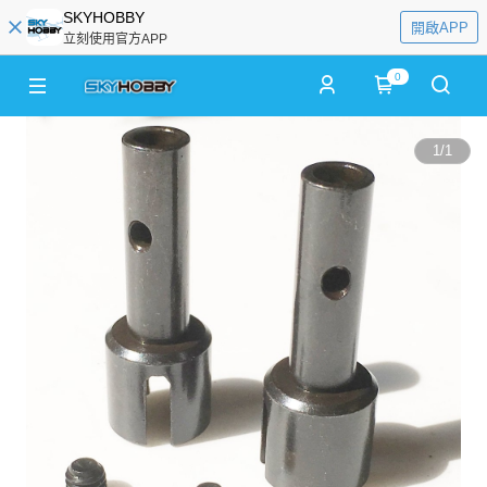
SKYHOBBY
開啟APP
立刻使用官方APP
0
1
/
1