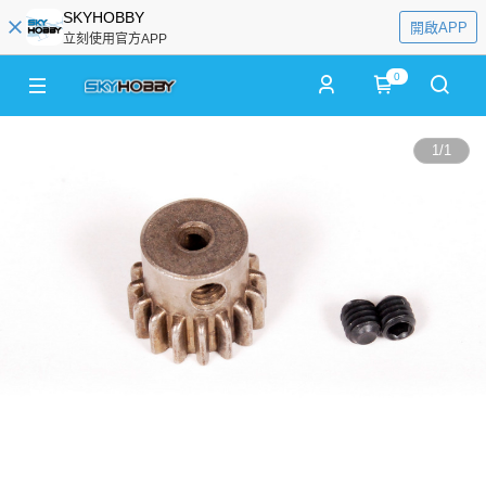
SKYHOBBY
開啟APP
立刻使用官方APP
0
1
/
1