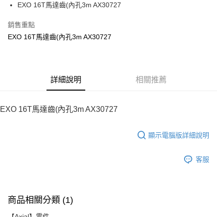
街口支付
EXO 16T馬達齒(內孔3m AX30727
悠遊付
銷售重點
EXO 16T馬達齒(內孔3m AX30727
ATM付款
運送方式
宅配
詳細說明
相關推薦
每筆NT$100，滿NT$2,000(含以上)免運費
EXO 16T馬達齒(內孔3m AX30727
顯示電腦版詳細說明
客服
商品相關分類 (1)
【Axial】零件