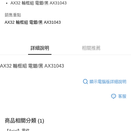
街口支付
AX32 輪框組 電鍍/黑 AX31043
悠遊付
銷售重點
AX32 輪框組 電鍍/黑 AX31043
ATM付款
運送方式
宅配
詳細說明
相關推薦
每筆NT$100，滿NT$2,000(含以上)免運費
AX32 輪框組 電鍍/黑 AX31043
顯示電腦版詳細說明
客服
商品相關分類 (1)
【Axial】零件