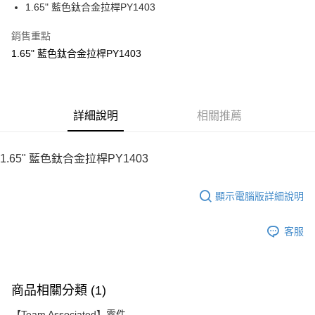
街口支付
1.65" 藍色鈦合金拉桿PY1403
悠遊付
銷售重點
1.65" 藍色鈦合金拉桿PY1403
ATM付款
運送方式
宅配
詳細說明
相關推薦
每筆NT$100，滿NT$2,000(含以上)免運費
1.65" 藍色鈦合金拉桿PY1403
顯示電腦版詳細說明
客服
商品相關分類 (1)
【Team Associated】零件