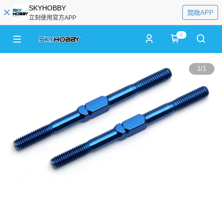
SKYHOBBY
開啟APP
立刻使用官方APP
0
1
/
1