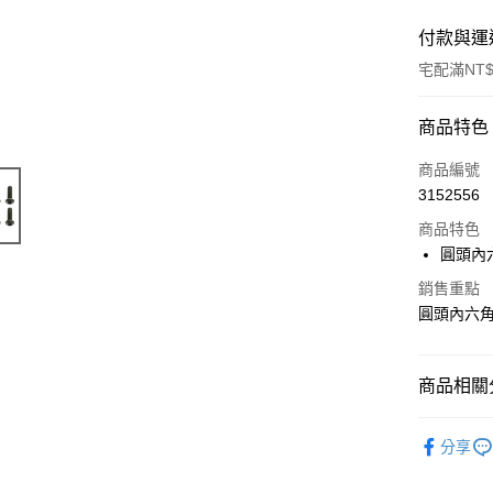
付款與運
宅配滿NT$
付款方式
商品特色
信用卡一
商品編號
3152556
LINE Pay
商品特色
Apple Pay
圓頭內六
街口支付
銷售重點
圓頭內六角螺
悠遊付
ATM付款
商品相關分
【Team A
運送方式
分享
宅配