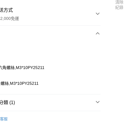
清除
紀錄
送方式
2,000免運
次付款
角螺絲,M3*10PY25211
絲,M3*10PY25211
類 (1)
ssociated】零件
客服