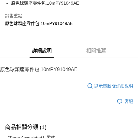
街口支付
原色球頭座零件包,10mPY91049AE
悠遊付
銷售重點
原色球頭座零件包,10mPY91049AE
ATM付款
運送方式
宅配
詳細說明
相關推薦
每筆NT$100，滿NT$2,000(含以上)免運費
原色球頭座零件包,10mPY91049AE
顯示電腦版詳細說明
客服
商品相關分類 (1)
【Team Associated】零件