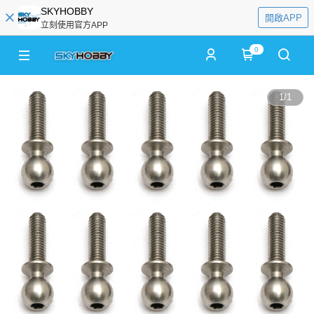
SKYHOBBY
開啟APP
立刻使用官方APP
0
1
/
1