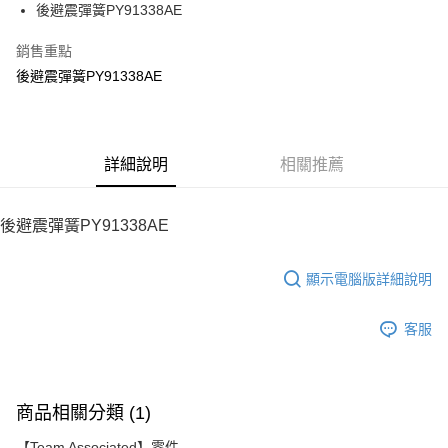
街口支付
後避震彈簧PY91338AE
悠遊付
銷售重點
後避震彈簧PY91338AE
ATM付款
運送方式
宅配
詳細說明
相關推薦
每筆NT$100，滿NT$2,000(含以上)免運費
後避震彈簧PY91338AE
顯示電腦版詳細說明
客服
商品相關分類 (1)
【Team Associated】零件