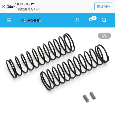
SKYHOBBY
開啟APP
立刻使用官方APP
0
1
/
1