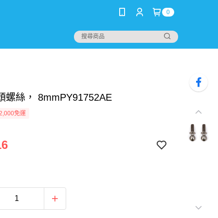
0
螺絲， 8mmPY91752AE
2,000免運
16