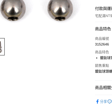
付款與運
宅配滿NT$
付款方式
商品特色
信用卡一
商品編號
3152646
LINE Pay
商品特色
Apple Pay
鍍鈦球頭
街口支付
銷售重點
鍍鈦球頭螺絲
悠遊付
ATM付款
商品相關分
【Team A
運送方式
分享
宅配