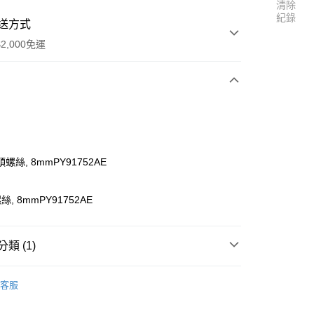
清除
紀錄
送方式
2,000免運
次付款
螺絲, 8mmPY91752AE
, 8mmPY91752AE
類 (1)
ssociated】零件
客服