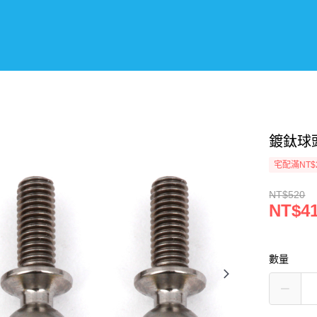
鍍鈦球頭
宅配滿NT$
NT$520
NT$4
數量