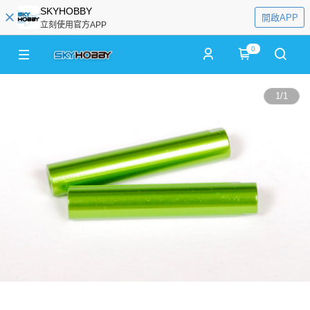
SKYHOBBY
開啟APP
立刻使用官方APP
0
1
/
1