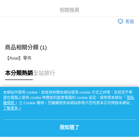
街口支付
相關推薦
悠遊付
客服
運送方式
宅配
每筆NT$100，滿NT$2,000(含以上)免運費
商品相關分類 (1)
【Axial】零件
本分類熱銷
全站排行
本網站中使用 cookie，欲查詢有關本網站使用 cookie 方式之詳情，及若您不希
熱門標籤
望在電腦上使用 cookie 時應如何變更電腦的 cookie 設定，請參閱本網站「
隱私
權條款
」之 Cookie 聲明。您繼續使用本網站即表示您同意本公司得按本網站使
用條款之 Cookie 聲明使用 cookie。
了解更多 >
我知道了