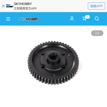
SKYHOBBY
開啟APP
立刻使用官方APP
0
1
/
1