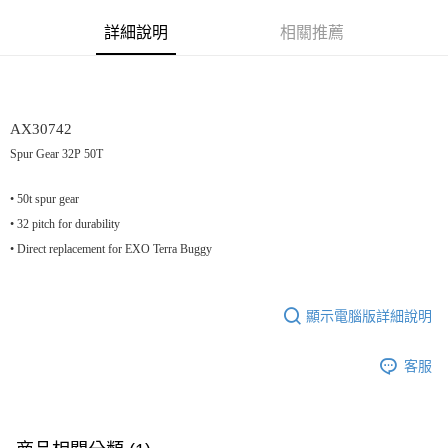
街口支付
詳細說明
相關推薦
悠遊付
運送方式
宅配
AX30742
每筆NT$100，滿NT$2,000(含以上)免運費
Spur Gear 32P 50T
• 50t spur gear
• 32 pitch for durability
• Direct replacement for EXO Terra Buggy
顯示電腦版詳細說明
客服