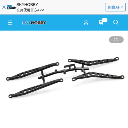
SKYHOBBY
開啟APP
立刻使用官方APP
0
1
/
1