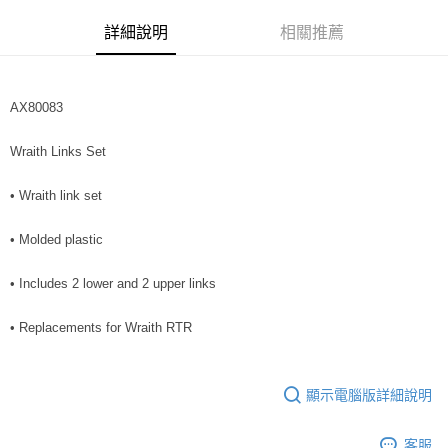
街口支付
詳細說明
相關推薦
悠遊付
運送方式
AX80083
宅配
每筆NT$100，滿NT$2,000(含以上)免運費
Wraith Links Set
• Wraith link set
• Molded plastic
• Includes 2 lower and 2 upper links
• Replacements for Wraith RTR
顯示電腦版詳細說明
客服