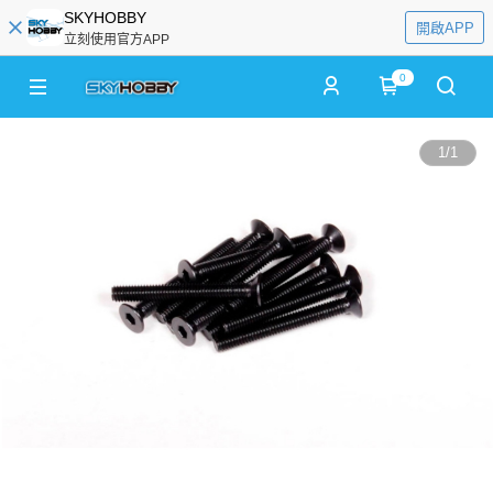
SKYHOBBY
開啟APP
立刻使用官方APP
0
1
/
1