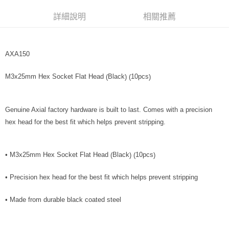
街口支付
詳細說明
相關推薦
悠遊付
運送方式
AXA150
宅配
M3x25mm Hex Socket Flat Head
Black
10pcs
(
)
(
)
每筆NT$100，滿NT$2,000(含以上)免運費
Genuine Axial factory hardware is built to last. Comes with a precision
hex head for the best fit which helps prevent stripping.
• M3x25mm Hex Socket Flat Head
Black
10pcs
(
)
(
)
• Precision hex head for the best fit which helps prevent stripping
• Made from durable black coated steel