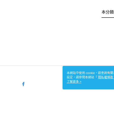
本分類
本網站中使用 cookie，欲查詢有關
設定，請參閱本網站「
隱私權條款
使用 cookie。
了解更多 >