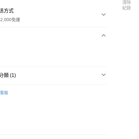
清除
紀錄
送方式
2,000免運
次付款
類 (1)
ssociated】零件
客服
00，滿NT$2,000(含以上)免運費