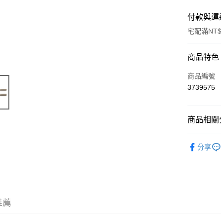
付款與運
宅配滿NT$
付款方式
商品特色
信用卡一
商品編號
3739575
LINE Pay
Apple Pay
商品相關分
街口支付
【Team A
分享
悠遊付
運送方式
宅配
推薦
每筆NT$1