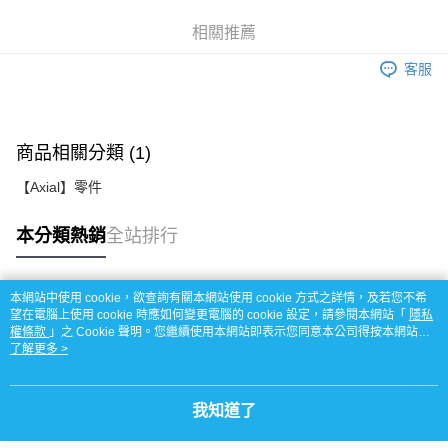
街口支付
相關推薦
悠遊付
客服
運送方式
宅配
每筆NT$100，滿NT$2,000(含以上)免運費
商品相關分類 (1)
【Axial】零件
本分類熱銷
全站排行
本網站中使用 cookie，欲查詢有關本網站使用 cookie 方式之詳情，及若您不希
熱門標籤
望在電腦上使用 cookie 時應如何變更電腦的 cookie 設定，請參閱本網站「
隱私
權條款
」之 Cookie 聲明。您繼續使用本網站即表示您同意本公司得按本網站使
用條款之 Cookie 聲明使用 cookie。
了解更多 >
我知道了