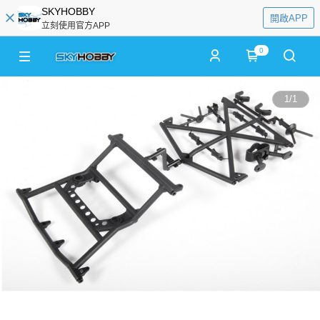
SKYHOBBY
開啟APP
立刻使用官方APP
0
1
/
1