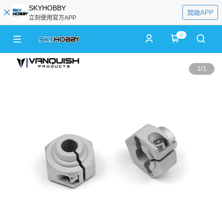
SKYHOBBY
開啟APP
立刻使用官方APP
0
1
/
1