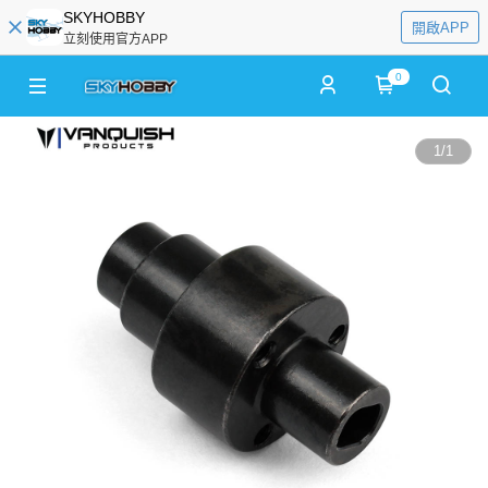
SKYHOBBY
開啟APP
立刻使用官方APP
0
1
/
1