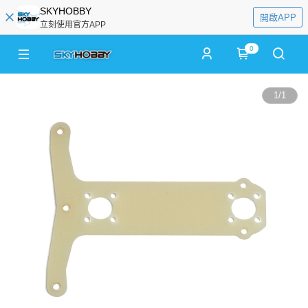
SKYHOBBY
開啟APP
立刻使用官方APP
0
1
/
1