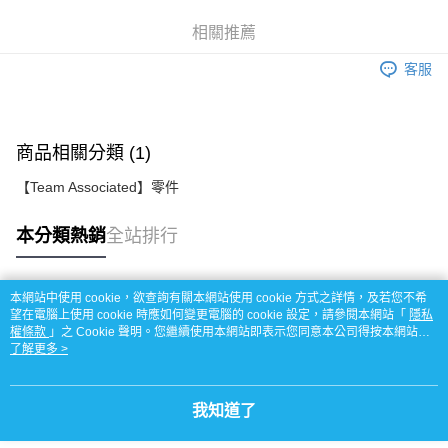
街口支付
相關推薦
悠遊付
客服
運送方式
宅配
每筆NT$100，滿NT$2,000(含以上)免運費
商品相關分類 (1)
【Team Associated】零件
本分類熱銷
全站排行
本網站中使用 cookie，欲查詢有關本網站使用 cookie 方式之詳情，及若您不希
熱門標籤
望在電腦上使用 cookie 時應如何變更電腦的 cookie 設定，請參閱本網站「
隱私
權條款
」之 Cookie 聲明。您繼續使用本網站即表示您同意本公司得按本網站使
用條款之 Cookie 聲明使用 cookie。
了解更多 >
我知道了