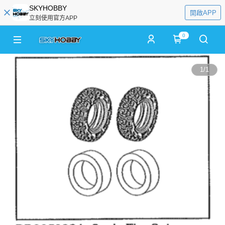
SKYHOBBY
開啟APP
立刻使用官方APP
0
1
/
1