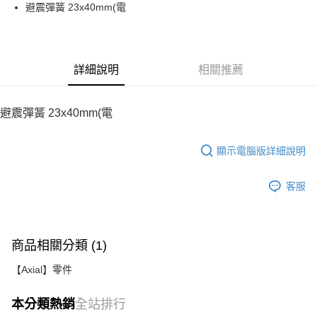
街口支付
避震彈簧 23x40mm(電
悠遊付
運送方式
詳細說明
相關推薦
宅配
每筆NT$100，滿NT$2,000(含以上)免運費
避震彈簧 23x40mm(電
顯示電腦版詳細說明
客服
商品相關分類 (1)
【Axial】零件
本分類熱銷
全站排行