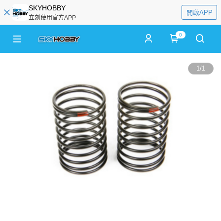
SKYHOBBY
開啟APP
立刻使用官方APP
0
1
/
1