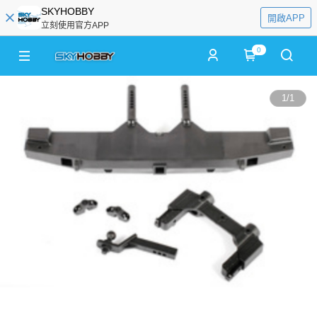
SKYHOBBY
開啟APP
立刻使用官方APP
0
1
/
1