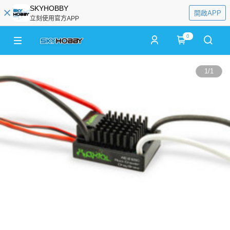
SKYHOBBY
開啟APP
立刻使用官方APP
0
1
/
1