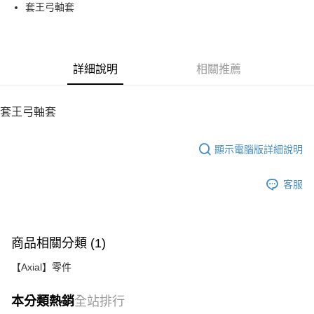
街口支付
套王弓軸套
悠遊付
運送方式
詳細說明
相關推薦
宅配
每筆NT$100，滿NT$2,000(含以上)免運費
套王弓軸套
顯示電腦版詳細說明
客服
商品相關分類 (1)
【Axial】零件
本分類熱銷
全站排行