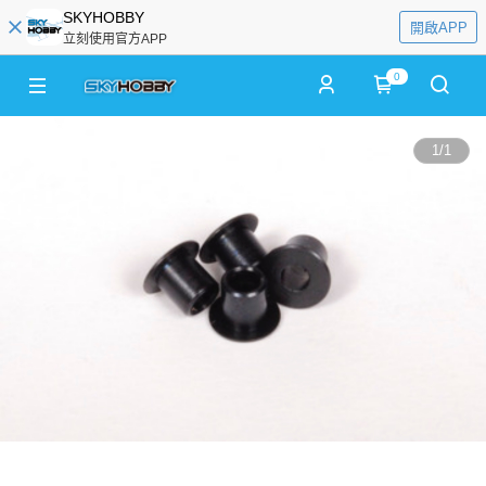
SKYHOBBY
開啟APP
立刻使用官方APP
0
1
/
1