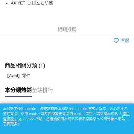
街口支付
AX YETI 1:10左右防滾
悠遊付
運送方式
相關推薦
宅配
客服
每筆NT$100，滿NT$2,000(含以上)免運費
商品相關分類 (1)
【Axial】零件
本分類熱銷
全站排行
本網站中使用 cookie，欲查詢有關本網站使用 cookie 方式之詳情，及若您不希
熱門標籤
望在電腦上使用 cookie 時應如何變更電腦的 cookie 設定，請參閱本網站「
隱私
權條款
」之 Cookie 聲明。您繼續使用本網站即表示您同意本公司得按本網站使
用條款之 Cookie 聲明使用 cookie。
了解更多 >