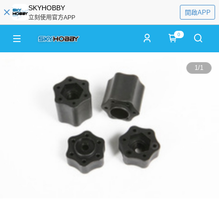
SKYHOBBY
開啟APP
立刻使用官方APP
0
1
/
1