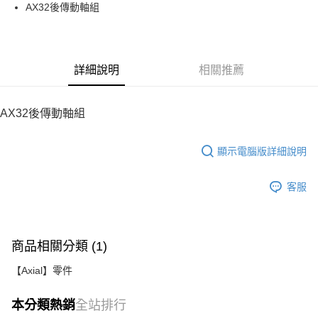
街口支付
AX32後傳動軸組
悠遊付
運送方式
詳細說明
相關推薦
宅配
每筆NT$100，滿NT$2,000(含以上)免運費
AX32後傳動軸組
顯示電腦版詳細說明
客服
商品相關分類 (1)
【Axial】零件
本分類熱銷
全站排行