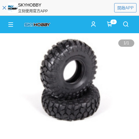
SKYHOBBY
開啟APP
立刻使用官方APP
0
1
/
1