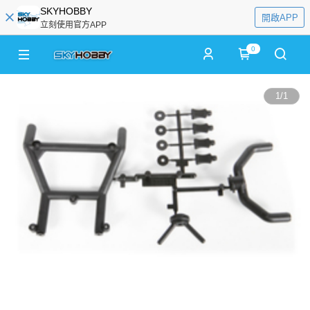
SKYHOBBY
開啟APP
立刻使用官方APP
0
1
/
1