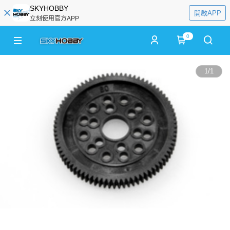
SKYHOBBY
開啟APP
立刻使用官方APP
0
1
/
1