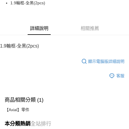
街口支付
1.9輪框-全黑(2pcs)
悠遊付
運送方式
詳細說明
相關推薦
宅配
每筆NT$100，滿NT$2,000(含以上)免運費
1.9輪框-全黑(2pcs)
顯示電腦版詳細說明
客服
商品相關分類 (1)
【Axial】零件
本分類熱銷
全站排行