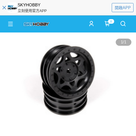
SKYHOBBY
開啟APP
立刻使用官方APP
0
1
/
1