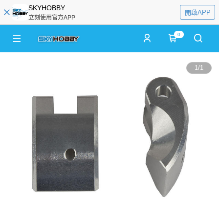
SKYHOBBY
開啟APP
立刻使用官方APP
0
1
/
1